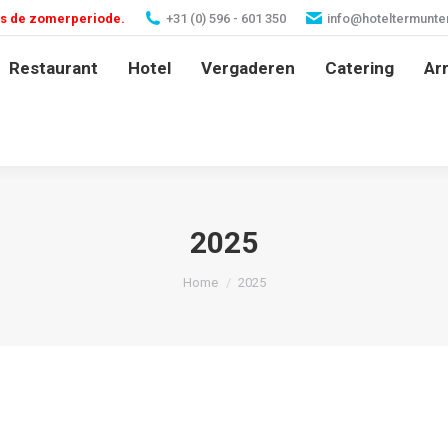
ns de zomerperiode.
+31 (0) 596 - 601 350
info@hoteltermunterz
Restaurant
Hotel
Vergaderen
Catering
Ar
2025
Je bent hier:
Home
2025