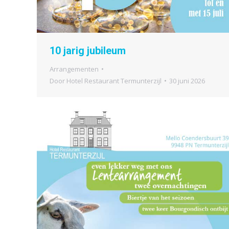
10 jarig jubileum
Arrangementen
Door
Hotel Restaurant Termunterzijl
30 juni 2026