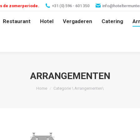
ns de zomerperiode.
+31 (0) 596 - 601 350
info@hoteltermunterz
Restaurant
Hotel
Vergaderen
Catering
Ar
ARRANGEMENTEN
Je bent hier:
Home
Categorie \ Arrangementen\