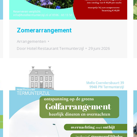
Zomerarrangement
Arrangementen
Door
Hotel Restaurant Termunterzijl
29 juni 2026