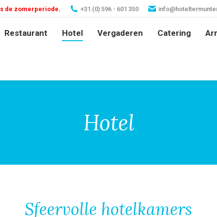
ns de zomerperiode.
+31 (0) 596 - 601 350
info@hoteltermunterz
Restaurant
Hotel
Vergaderen
Catering
Ar
Hotel
Sfeervolle hotelkamers